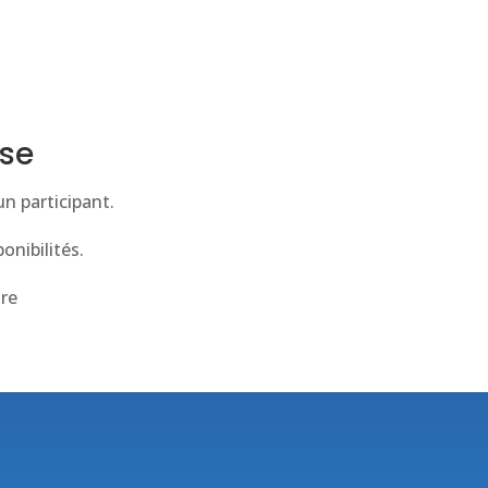
ise
n participant.
onibilités.
tre