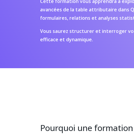
Cette formation vous apprendra à exploi
avancées de la table attributaire dans QG
formulaires, relations et analyses statis
Vous saurez structurer et interroger v
efficace et dynamique.
Pourquoi une formation 