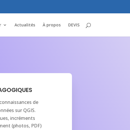
r
Actualités
À propos
DEVIS
DAGOGIQUES
 connaissances de
onnées sur QGIS.
ues, incréments
ment (photos, PDF)