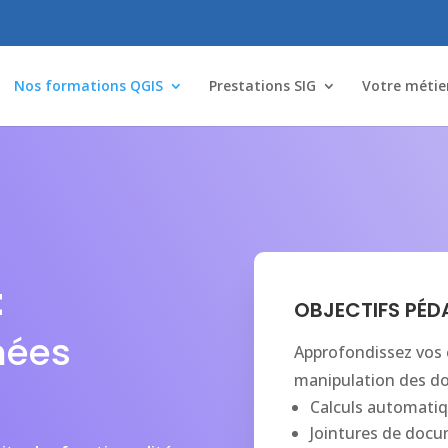
Nos formations QGIS
Prestations SIG
Votre métie
t
OBJECTIFS PÉ
nées
Approfondissez vos
manipulation des d
Calculs automatiq
Jointures de docu