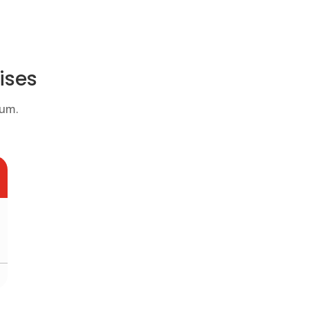
ises
imum.