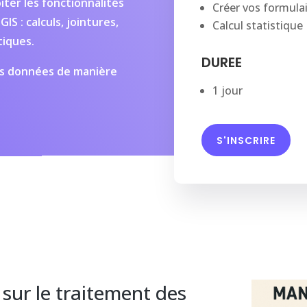
ter les fonctionnalités
Créer vos formulai
IS : calculs, jointures,
Calcul statistique
tiques.
DUREE
os données de manière
1 jour
S'INSCRIRE
sur le traitement des