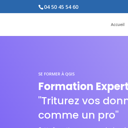
04 50 45 54 60
Accueil
SE FORMER À QGIS
Formation Exper
"Triturez vos don
comme un pro"